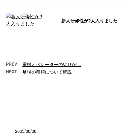
新人研修性が2人入りました
こんにちは、大晃建設神山です、
なんか久しぶりの投稿のような気
もしますが、まぁまぁご愛嬌と言
う事で（笑 …
PREV
重機オペレーターのやりがい
NEXT
足場の種類について解説！
最近の投稿
2025/08/28