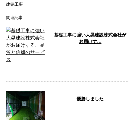
建築工事
関連記事
基礎工事に強い大晃建設株式会社が
お届けす…
建築業界での新規受注は、企業の
将来を左右する重要な取り組みで
す。そこで、大晃建設株式会社
は、お客さま …
優勝しました
こんにちは、大晃建設・神山で
す、12月4日の出来事なんです
が、私なんと第八回大晃ゴルフコ
ンペで優勝し …