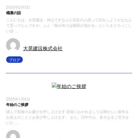
2025年2月3日
桶屋の話
こんにちは、大晃建設・神山ですなんか花札の人誰って話をしようかななん
て思ってたんですが、ふと『風が吹けば桶屋が儲かる』というまどろっこし
い諺 …
大晃建設株式会社
ブログ
2025年1月6日
年始のご挨拶
謹んで初春のお慶びを申し上げます 皆様におかれましては輝かしい新年を
お迎えのこととお喜び申し上げます。 また、旧年中は、多大なるご尽力を
いた …